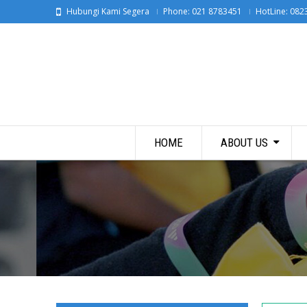
Hubungi Kami Segera
Phone: 021 8783451
HotLine: 082
HOME
ABOUT US