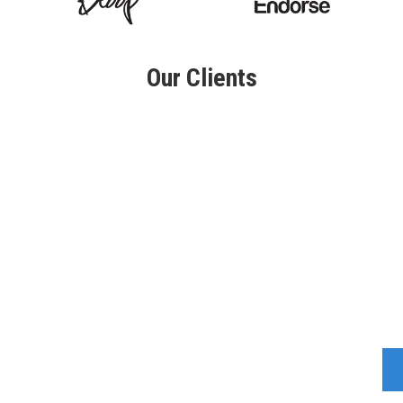
Our Clients
AJNA MODA IN
Factory : kampung sawah no. 75 Bojong Gede, Bogor, Indonesia